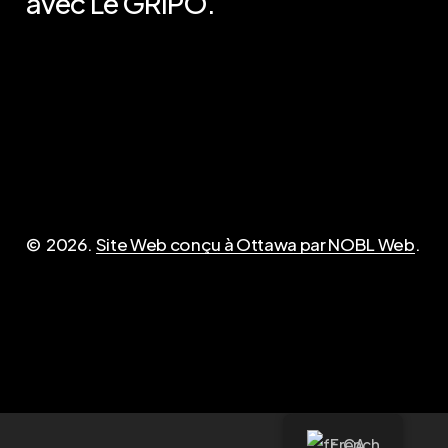
avec Le GRIPO.
Important
Contact
Politique de
admin@opirg-gripo.com
confidentialité (anglais)
Désinscription des frais
©
2026
.
Site Web conçu à Ottawa par NOBL Web
.
Questions?
French